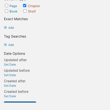
Page
Chapter
Book
Shelf
Exact Matches
Add
Tag Searches
Add
Date Options
Updated after
Set Date
Updated before
Set Date
Created after
Set Date
Created before
Set Date
Update Search